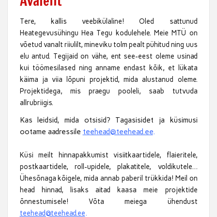
Avaleht
T
ere, kallis veebikülaline! Oled sattunud
Heategevusühingu Hea Tegu kodulehele. Meie MTÜ on
võetud vanalt riiulilt, mineviku tolm pealt pühitud ning uus
elu antud. Tegijaid on vähe, ent see-eest oleme usinad
kui töömesilased ning anname endast kõik, et lükata
käima ja viia lõpuni projektid, mida alustanud oleme.
Projektidega, mis praegu pooleli, saab tutvuda
allrubriigis.
Kas leidsid, mida otsisid? Tagasisidet ja küsimusi
ootame aadressile
teehead@teehead.ee
.
Küsi meilt hinnapakkumist visiitkaartidele, flaieritele,
postkaartidele, roll-upidele, plakatitele, voldikutele…
Ühesõnaga kõigele, mida annab paberil trükkida! Meil on
head hinnad, lisaks aitad kaasa meie projektide
õnnestumisele! Võta meiega ühendust
teehead@teehead.ee
.