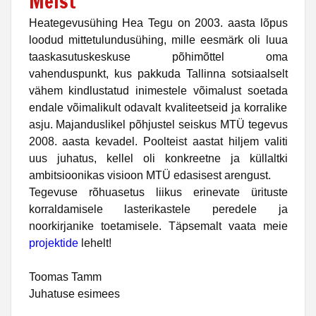
Meist
H
eategevusühing Hea Tegu on 2003. aasta lõpus
loodud mittetulundusühing, mille eesmärk oli luua
taaskasutuskeskuse põhimõttel oma
vahenduspunkt, kus pakkuda Tallinna sotsiaalselt
vähem kindlustatud inimestele võimalust soetada
endale võimalikult odavalt kvaliteetseid ja korralike
asju. Majanduslikel põhjustel seiskus MTÜ tegevus
2008. aasta kevadel. Poolteist aastat hiljem valiti
uus juhatus, kellel oli konkreetne ja küllaltki
ambitsioonikas visioon MTÜ edasisest arengust.
Tegevuse rõhuasetus liikus erinevate ürituste
korraldamisele lasterikastele peredele ja
noorkirjanike toetamisele. Täpsemalt vaata meie
projektide
lehelt!
Toomas Tamm
Juhatuse esimees