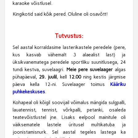
karaoke võistlusel.
Kingikotid said kõik pered. Oluline oli osavõtt!
Tutvustus:
Sel aastal korraldasime lasterikastele peredele (pere,
kus kasvab vähemalt 3 alaealist last) ja
üksikvanematega peredele sportliku suunitlusega, 24
tundi kestva, suvelaagri.
Meie pere suvelaager
algas
pühapäeval,
29. juulil
, kell
12.00
ning kestis järgmise
päeva kella 12-ni. Suvelaager toimus
Kääriku
puhkekeskuses
.
Kohapeal oli kõigil soovijail võimalus mängida sulgpalli,
lauatennist, tennist, võrkpalli, petanki, osaleda
teatevõistlustel jne. Lisaks eelpool mainitule oli
väiksematele lastele üritusel multikatuba ja
joonistamisnurk. Sel aastal tegeles lastega ka