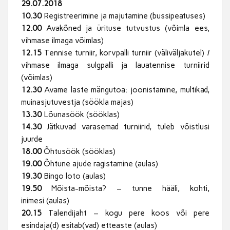
29.07.2018
10.30
Registreerimine ja majutamine (bussipeatuses)
12.00
Avakõned ja ürituse tutvustus (võimla ees,
vihmase ilmaga võimlas)
12.15
Tennise turniir, korvpalli turniir (väliväljakutel) /
vihmase ilmaga sulgpalli ja lauatennise turniirid
(võimlas)
12.30
Avame laste mängutoa: joonistamine, multikad,
muinasjutuvestja (söökla majas)
13.30
Lõunasöök (sööklas)
14.30
Jätkuvad varasemad turniirid, tuleb võistlusi
juurde
18.00
Õhtusöök (sööklas)
19.00
Õhtune ajude ragistamine (aulas)
19.30
Bingo loto (aulas)
19.50
Mõista-mõista? – tunne hääli, kohti,
inimesi (aulas)
20.15
Talendijaht – kogu pere koos või pere
esindaja(d) esitab(vad) etteaste (aulas)