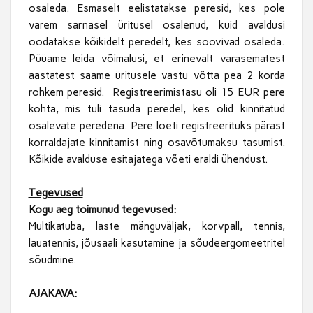
osaleda. Esmaselt eelistatakse peresid, kes pole
varem sarnasel üritusel osalenud, kuid avaldusi
oodatakse kõikidelt peredelt, kes soovivad osaleda.
Püüame leida võimalusi, et erinevalt varasematest
aastatest saame üritusele vastu võtta pea 2 korda
rohkem peresid. Registreerimistasu oli 15 EUR pere
kohta, mis tuli tasuda peredel, kes olid kinnitatud
osalevate peredena. Pere loeti registreerituks pärast
korraldajate kinnitamist ning osavõtumaksu tasumist.
Kõikide avalduse esitajatega võeti eraldi ühendust.
Tegevused
Kogu aeg toimunud tegevused:
Multikatuba, laste mänguväljak, korvpall, tennis,
lauatennis, jõusaali kasutamine ja sõudeergomeetritel
sõudmine.
AJAKAVA: