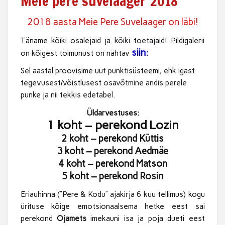
Meie pere suvelaager 2018
2018 aasta Meie Pere Suvelaager on läbi!
Täname kõiki osalejaid ja kõiki toetajaid! Pildigalerii
siin:
on kõigest toimunust on nähtav
Sel aastal proovisime uut punktisüsteemi, ehk igast
tegevusest/võistlusest osavõtmine andis perele
punke ja nii tekkis edetabel.
Üldarvestuses:
1 koht – perekond
Lozin
2 koht – perekond Küttis
3 koht – perekond Aedmäe
4 koht – perekond Matson
5 koht – perekond Rosin
Eriauhinna (“Pere & Kodu” ajakirja 6 kuu tellimus) kogu
ürituse kõige emotsionaalsema hetke eest sai
perekond
Ojamets
imekauni isa ja poja dueti eest