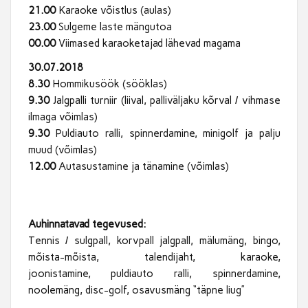
21.00
Karaoke võistlus (aulas)
23.00
Sulgeme laste mängutoa
00.00
Viimased karaoketajad lähevad magama
30.07.2018
8.30
Hommikusöök (sööklas)
9.30
Jalgpalli turniir (liival, palliväljaku kõrval / vihmase
ilmaga võimlas)
9.30
Puldiauto ralli, spinnerdamine, minigolf ja palju
muud (võimlas)
12.00
Autasustamine ja tänamine (võimlas)
Auhinnatavad tegevused:
Tennis / sulgpall, korvpall jalgpall, mälumäng, bingo,
mõista-mõista, talendijaht, karaoke,
joonistamine, puldiauto ralli, spinnerdamine,
noolemäng, disc-golf, osavusmäng “täpne liug”