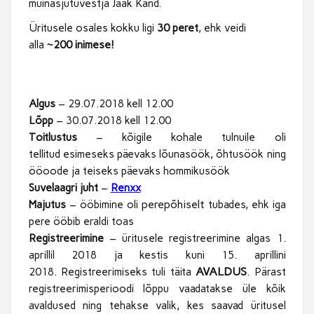
muinasjutuvestja Jaak Känd.
Üritusele osales kokku ligi
30 peret
, ehk veidi
alla
~200 inimese!
Algus
– 29.07.2018 kell 12.00
Lõpp
– 30.07.2018 kell 12.00
Toitlustus
– kõigile kohale tulnuile oli
tellitud esimeseks päevaks lõunasöök, õhtusöök ning
ööoode ja teiseks päevaks hommikusöök
Suvelaagri juht
–
Renxx
perepõhiselt
Majutus
– ööbimine oli
tubades, ehk iga
pere ööbib eraldi toas
Registreerimine
– üritusele registreerimine algas 1.
aprillil 2018 ja kestis kuni 15. aprillini
AVALDUS
2018. Registreerimiseks tuli täita
. Pärast
registreerimisperioodi lõppu vaadatakse üle kõik
avaldused ning tehakse valik, kes saavad üritusel